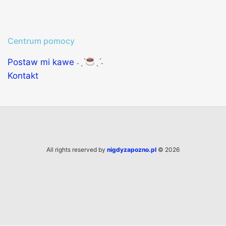
Centrum pomocy
Postaw mi kawe
˗ˏˋ
ˎˊ˗
Kontakt
All rights reserved by
nigdyzapozno.pl
© 2026