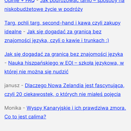
Opinie + FAQ
-
Jak podróżować tanio – sposoby na
niskobudżetowe życie w podróży
Targ, pchli targ, second-hand i kawa czyli zakupy
idealne
-
Jak się dogadać za granicą bez
znajomości języka, czyli o kawie i trunkach :)
Jak się dogadać za granicą bez znajomości języka
-
Nauka hiszpańskiego w EOI – szkoła językowa, w
której nie można się nudzić
janusz
-
Dlaczego Nowa Zelandia jest fascynująca,
czyli 20 ciekawostek, o których nie miałeś pojęcia
Monika
-
Wyspy Kanaryjskie i ich prawdziwa zmora.
Co to jest calima?