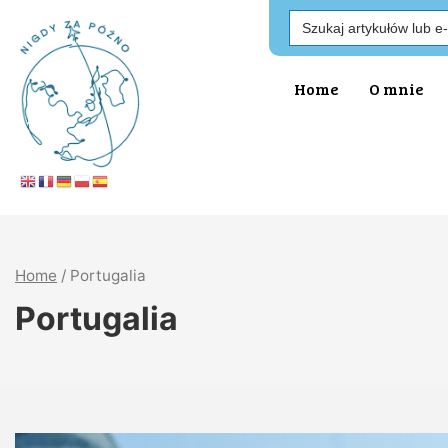
Search
for:
Home
O mnie
Home
/
Portugalia
Portugalia