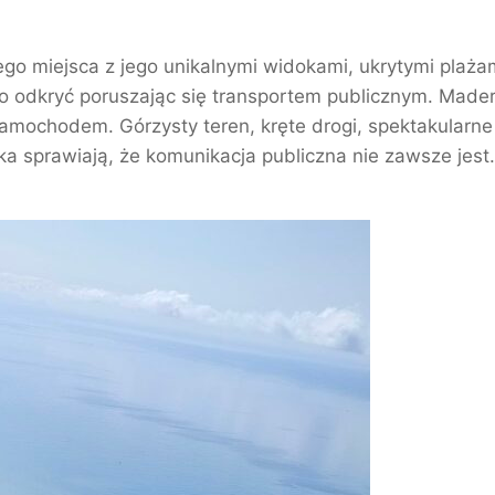
go miejsca z jego unikalnymi widokami, ukrytymi plaża
no odkryć poruszając się transportem publicznym. Made
samochodem. Górzysty teren, kręte drogi, spektakularne
a sprawiają, że komunikacja publiczna nie zawsze jes