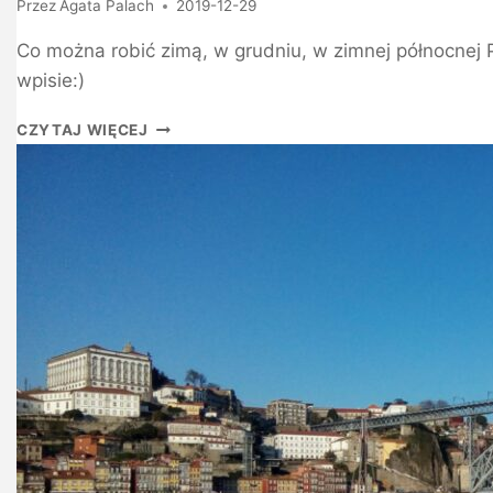
Przez
Agata Palach
2019-12-29
Co można robić zimą, w grudniu, w zimnej północnej P
wpisie:)
CZYTAJ WIĘCEJ