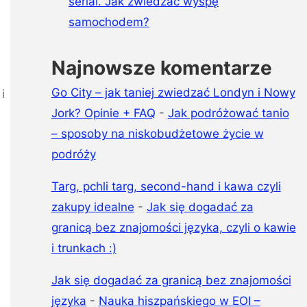
serial. Jak zwiedzać wyspę
samochodem?
Najnowsze komentarze
Go City – jak taniej zwiedzać Londyn i Nowy
i
Jork? Opinie + FAQ
-
Jak podróżować tanio
– sposoby na niskobudżetowe życie w
podróży
Targ, pchli targ, second-hand i kawa czyli
zakupy idealne
-
Jak się dogadać za
granicą bez znajomości języka, czyli o kawie
i trunkach :)
Jak się dogadać za granicą bez znajomości
języka
-
Nauka hiszpańskiego w EOI –