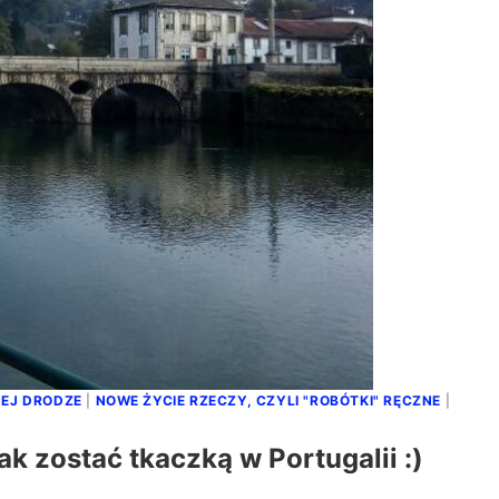
JEJ DRODZE
|
NOWE ŻYCIE RZECZY, CZYLI "ROBÓTKI" RĘCZNE
|
ak zostać tkaczką w Portugalii :)