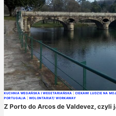
KUCHNIA WEGAŃSKA I WEGETARIAŃSKA
|
CIEKAWI LUDZIE NA MO
PORTUGALIA
|
WOLONTARIAT/ WORKAWAY
Z Porto do Arcos de Valdevez, czyli j