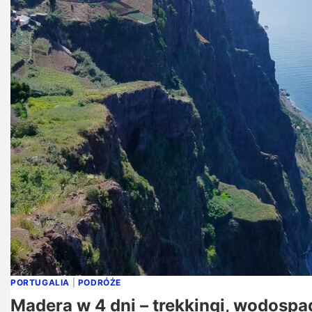
PORTUGALIA
|
PODRÓŻE
Madera w 4 dni – trekkingi, wodospad