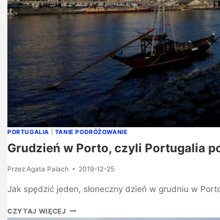
PORTUGALIA
|
TANIE PODRÓŻOWANIE
Grudzień w Porto, czyli Portugalia p
Przez
Agata Palach
2019-12-25
Jak spędzić jeden, słoneczny dzień w grudniu w Port
CZYTAJ WIĘCEJ