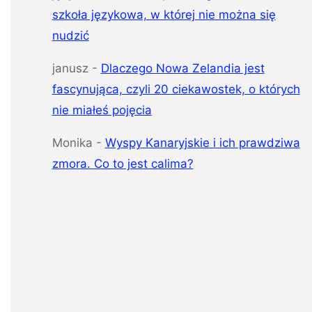
szkoła językowa, w której nie można się
nudzić
janusz
-
Dlaczego Nowa Zelandia jest
fascynująca, czyli 20 ciekawostek, o których
nie miałeś pojęcia
Monika
-
Wyspy Kanaryjskie i ich prawdziwa
zmora. Co to jest calima?