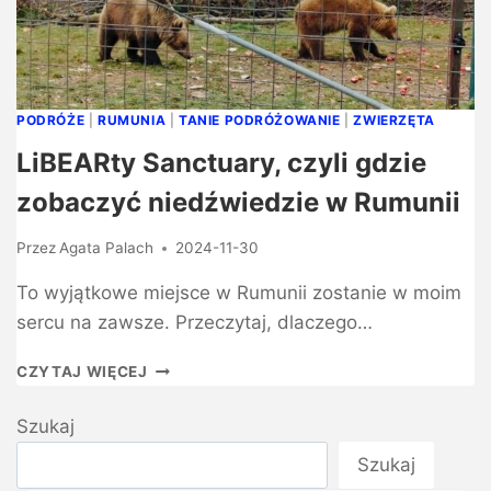
PODRÓŻE
|
RUMUNIA
|
TANIE PODRÓŻOWANIE
|
ZWIERZĘTA
LiBEARty Sanctuary, czyli gdzie
zobaczyć niedźwiedzie w Rumunii
Przez
Agata Palach
2024-11-30
To wyjątkowe miejsce w Rumunii zostanie w moim
sercu na zawsze. Przeczytaj, dlaczego…
CZYTAJ WIĘCEJ
Szukaj
Szukaj