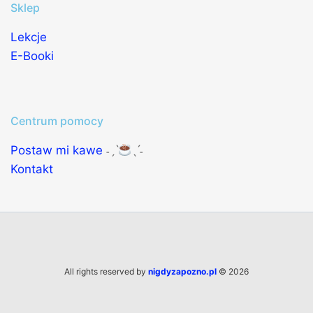
Sklep
Lekcje
E-Booki
Centrum pomocy
Postaw mi kawe
˗ˏˋ
ˎˊ˗
Kontakt
All rights reserved by
nigdyzapozno.pl
© 2026