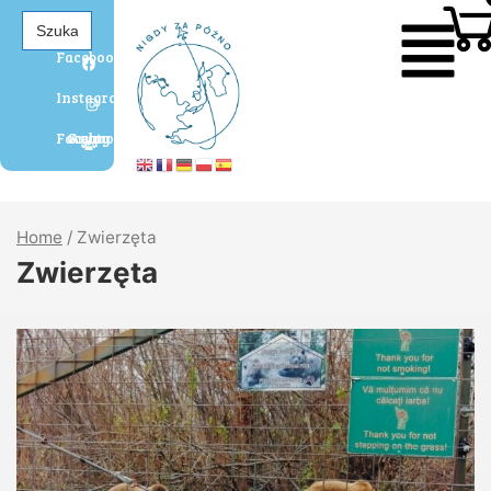
Search
for:
Facebook
Instagram
Grupa Agaty Facebook
Home
/
Zwierzęta
Zwierzęta