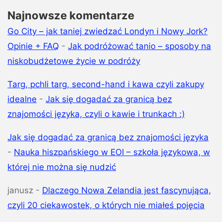
Najnowsze komentarze
Go City – jak taniej zwiedzać Londyn i Nowy Jork?
Opinie + FAQ
-
Jak podróżować tanio – sposoby na
niskobudżetowe życie w podróży
Targ, pchli targ, second-hand i kawa czyli zakupy
idealne
-
Jak się dogadać za granicą bez
znajomości języka, czyli o kawie i trunkach :)
Jak się dogadać za granicą bez znajomości języka
-
Nauka hiszpańskiego w EOI – szkoła językowa, w
której nie można się nudzić
janusz
-
Dlaczego Nowa Zelandia jest fascynująca,
czyli 20 ciekawostek, o których nie miałeś pojęcia