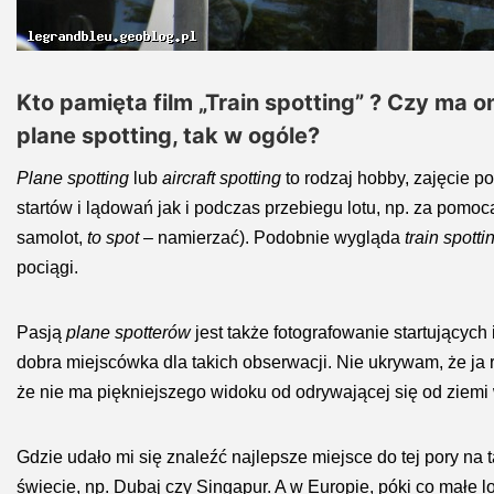
Kto pamięta film „Train spotting” ? Czy ma 
plane spotting, tak w ogóle?
Plane spotting
lub
aircraft spotting
to rodzaj hobby, zajęcie 
startów i lądowań jak i podczas przebiegu lotu, np. za pomocą
samolot,
to spot
– namierzać). Podobnie wygląda
train spotti
pociągi.
Pasją
plane spotterów
jest także fotografowanie startującyc
dobra miejscówka dla takich obserwacji. Nie ukrywam, że ja
że nie ma piękniejszego widoku od odrywającej się od ziemi 
Gdzie udało mi się znaleźć najlepsze miejsce do tej pory na 
świecie, np. Dubaj czy Singapur. A w Europie, póki co małe l