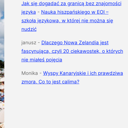
Jak się dogadać za granicą bez znajomości
języka
-
Nauka hiszpańskiego w EOI –
szkoła językowa, w której nie można się
nudzić
janusz
-
Dlaczego Nowa Zelandia jest
fascynująca, czyli 20 ciekawostek, o których
nie miałeś pojęcia
Monika
-
Wyspy Kanaryjskie i ich prawdziwa
zmora. Co to jest calima?