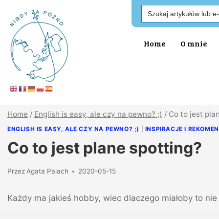
Search
for:
Home
O mnie
Home
/
English is easy, ale czy na pewno? ;)
/
Co to jest pla
ENGLISH IS EASY, ALE CZY NA PEWNO? ;)
|
INSPIRACJE I REKOME
Co to jest plane spotting?
Przez
Agata Palach
2020-05-15
Każdy ma jakieś hobby, wiec dlaczego miałoby to nie