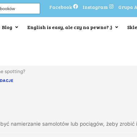
Facebook
Instagram
Grupa 
Blog
English is easy, ale czy na pewno? ;)
Skl
ne spotting?
NDACJE
 być namierzanie samolotów lub pociągów, żeby zrobić 