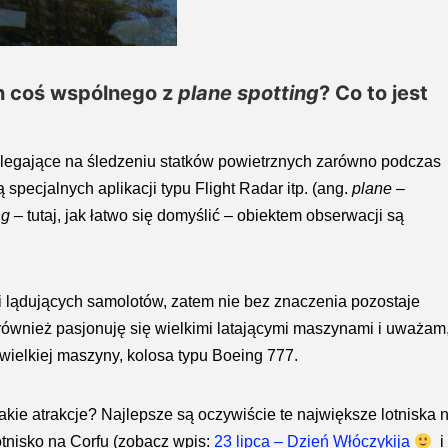
on coś wspólnego z
plane spotting
? Co to jest
polegające na śledzeniu statków powietrznych zarówno podczas
 specjalnych aplikacji typu Flight Radar itp. (ang.
plane
–
ng
– tutaj, jak łatwo się domyślić – obiektem obserwacji są
h i lądujących samolotów, zatem nie bez znaczenia pozostaje
 również pasjonuję się wielkimi latającymi maszynami i uważam
wielkiej maszyny, kolosa typu Boeing 777.
takie atrakcje? Najlepsze są oczywiście te największe lotniska 
otnisko na Corfu
(zobacz wpis:
23 lipca – Dzień Włóczykija
i