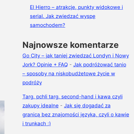
El Hierro – atrakcje, punkty widokowe i
serial. Jak zwiedzać wyspę
samochodem?
Najnowsze komentarze
Go City – jak taniej zwiedzać Londyn i Nowy
Jork? Opinie + FAQ
-
Jak podróżować tanio
– sposoby na niskobudżetowe życie w
podróży
Targ, pchli targ, second-hand i kawa czyli
zakupy idealne
-
Jak się dogadać za
granicą bez znajomości języka, czyli o kawie
i trunkach :)