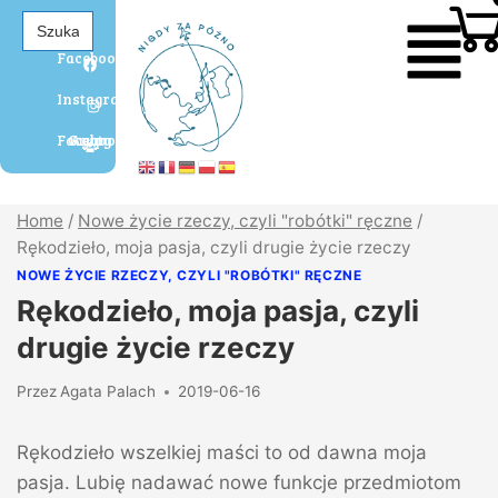
Search
for:
Facebook
Instagram
Grupa Agaty Facebook
Home
/
Nowe życie rzeczy, czyli "robótki" ręczne
/
Rękodzieło, moja pasja, czyli drugie życie rzeczy
NOWE ŻYCIE RZECZY, CZYLI "ROBÓTKI" RĘCZNE
Rękodzieło, moja pasja, czyli
drugie życie rzeczy
Przez
Agata Palach
2019-06-16
Rękodzieło wszelkiej maści to od dawna moja
pasja. Lubię nadawać nowe funkcje przedmiotom