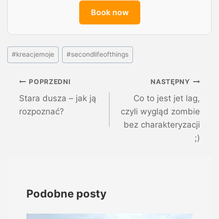
Book now
#
kreacjemoje
#
secondlifeofthings
POPRZEDNI
NASTĘPNY
Stara dusza – jak ją
Co to jest jet lag,
rozpoznać?
czyli wygląd zombie
bez charakteryzacji
;)
Podobne posty