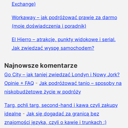
Exchange)
Workaway – jak podróżować prawie za darmo
(moje doświadczenia i poradnik)
El Hierro – atrakcje, punkty widokowe i serial.
Jak zwiedzać wyspę samochodem?
Najnowsze komentarze
Go City – jak taniej zwiedzać Londyn i Nowy Jork?
Opinie + FAQ
-
Jak podróżować tanio – sposoby na
niskobudżetowe życie w podróży
Targ, pchli targ, second-hand i kawa czyli zakupy
idealne
-
Jak się dogadać za granicą bez
znajomości języka, czyli o kawie i trunkach :)