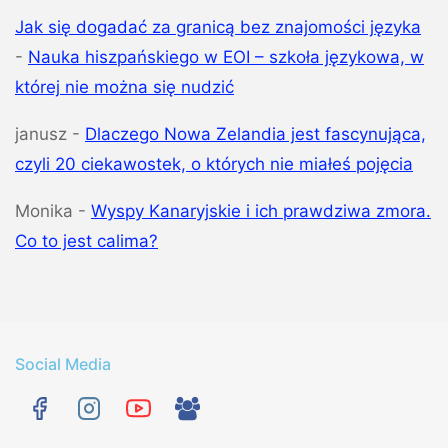
Jak się dogadać za granicą bez znajomości języka
-
Nauka hiszpańskiego w EOI – szkoła językowa, w
której nie można się nudzić
janusz
-
Dlaczego Nowa Zelandia jest fascynująca,
czyli 20 ciekawostek, o których nie miałeś pojęcia
Monika
-
Wyspy Kanaryjskie i ich prawdziwa zmora.
Co to jest calima?
Social Media