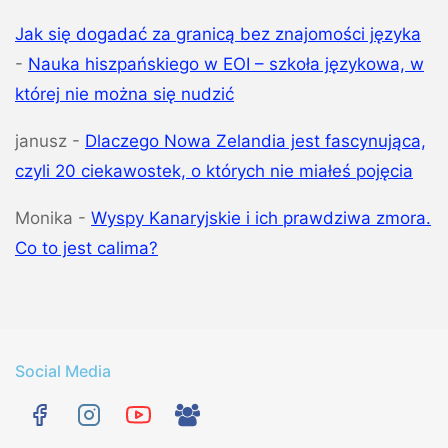
Jak się dogadać za granicą bez znajomości języka
-
Nauka hiszpańskiego w EOI – szkoła językowa, w
której nie można się nudzić
janusz
-
Dlaczego Nowa Zelandia jest fascynująca,
czyli 20 ciekawostek, o których nie miałeś pojęcia
Monika
-
Wyspy Kanaryjskie i ich prawdziwa zmora.
Co to jest calima?
Social Media