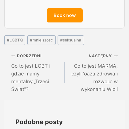
Book now
#
LGBTQ
#
mniejszosc
#
seksualna
POPRZEDNI
NASTĘPNY
Co to jest LGBT i
Co to jest MARMA,
gdzie mamy
czyli 'oaza zdrowia i
mentalny „Trzeci
rozwoju’ w
Świat”?
wykonaniu Wioli
Podobne posty