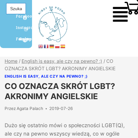
Search
for:
Facebook
Instagram
Grupa Agaty Facebook
Home
/
English is easy, ale czy na pewno? ;)
/
CO
OZNACZA SKRÓT LGBT? AKRONIMY ANGIELSKIE
ENGLISH IS EASY, ALE CZY NA PEWNO? ;)
CO OZNACZA SKRÓT LGBT?
AKRONIMY ANGIELSKIE
Przez
Agata Palach
2019-07-26
Dużo się ostatnio mówi o społeczności LGBT(Q),
ale czy na pewno wszyscy wiedzą, co w ogóle