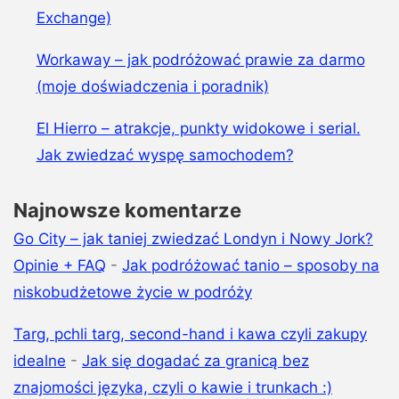
Exchange)
Workaway – jak podróżować prawie za darmo
(moje doświadczenia i poradnik)
El Hierro – atrakcje, punkty widokowe i serial.
Jak zwiedzać wyspę samochodem?
Najnowsze komentarze
Go City – jak taniej zwiedzać Londyn i Nowy Jork?
Opinie + FAQ
-
Jak podróżować tanio – sposoby na
niskobudżetowe życie w podróży
Targ, pchli targ, second-hand i kawa czyli zakupy
idealne
-
Jak się dogadać za granicą bez
znajomości języka, czyli o kawie i trunkach :)