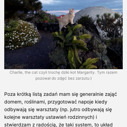
Charlie, the cat czyli trochę dziki kot Margarity. Tym razem
pozował do zdjęć bez zarzutu:)
Poza krótką listą zadań mam się generalnie zająć
domem, roślinami, przygotować napoje kiedy
odbywają się warsztaty (np. jutro odbywają się
kolejne warsztaty ustawień rodzinnych) i
stwierdzam z radością, że taki system, to układ