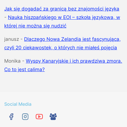
Jak się dogadać za granicą bez znajomości języka
-
Nauka hiszpańskiego w EOI – szkoła językowa, w
której nie można się nudzić
janusz
-
Dlaczego Nowa Zelandia jest fascynująca,
czyli 20 ciekawostek, o których nie miałeś pojęcia
Monika
-
Wyspy Kanaryjskie i ich prawdziwa zmora.
Co to jest calima?
Social Media