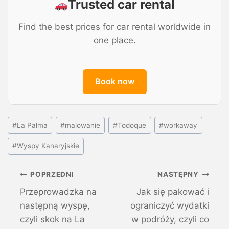
Trusted car rental
Find the best prices for car rental worldwide in
one place.
Book now
#
La Palma
#
malowanie
#
Todoque
#
workaway
#
Wyspy Kanaryjskie
POPRZEDNI
NASTĘPNY
Przeprowadzka na
Jak się pakować i
następną wyspę,
ograniczyć wydatki
czyli skok na La
w podróży, czyli co