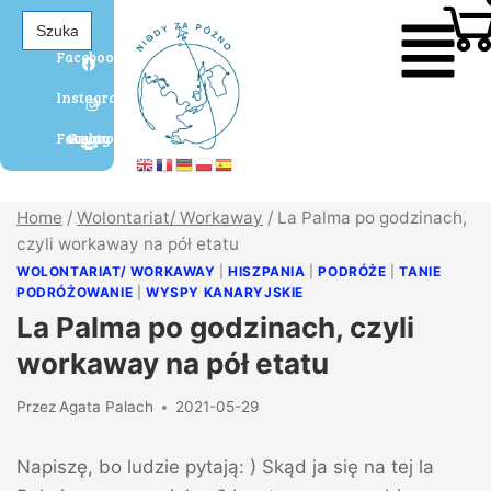
Search
for:
Facebook
Instagram
Grupa Agaty Facebook
Home
/
Wolontariat/ Workaway
/
La Palma po godzinach,
czyli workaway na pół etatu
WOLONTARIAT/ WORKAWAY
|
HISZPANIA
|
PODRÓŻE
|
TANIE
PODRÓŻOWANIE
|
WYSPY KANARYJSKIE
La Palma po godzinach, czyli
workaway na pół etatu
Przez
Agata Palach
2021-05-29
Napiszę, bo ludzie pytają: ) Skąd ja się na tej la