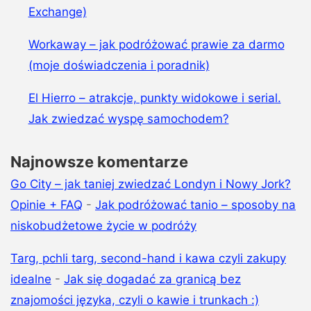
Exchange)
Workaway – jak podróżować prawie za darmo
(moje doświadczenia i poradnik)
El Hierro – atrakcje, punkty widokowe i serial.
Jak zwiedzać wyspę samochodem?
Najnowsze komentarze
Go City – jak taniej zwiedzać Londyn i Nowy Jork?
Opinie + FAQ
-
Jak podróżować tanio – sposoby na
niskobudżetowe życie w podróży
Targ, pchli targ, second-hand i kawa czyli zakupy
idealne
-
Jak się dogadać za granicą bez
znajomości języka, czyli o kawie i trunkach :)